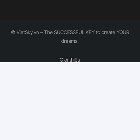
© VietSky.vn – The SUCCESSFUL KEY to create YOUR
dreams.
Giới thiệu
Dịch vụ Marketing
Xu hướng
Báo giá
Liên hệ