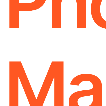
Ph
Ma