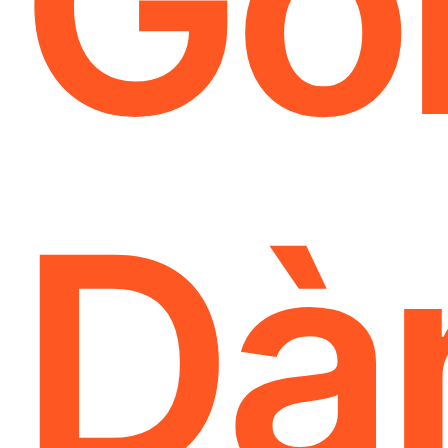
Gó
Dà