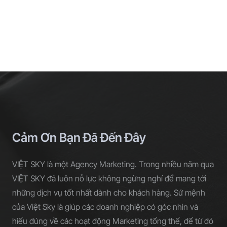
Cảm Ơn Bạn Đã Đến Đây
VIỆT SKY là một Agency Marketing. Trong nhiều năm qua
VIỆT SKY đã luôn nỗ lực không ngừng nghỉ để mang tới
những dịch vụ tốt nhất dành cho khách hàng. Sứ mệnh
của Việt Sky là giúp các doanh nghiệp có góc nhìn và
hiểu đúng về các hoạt động Marketing tổng thể, để từ đó