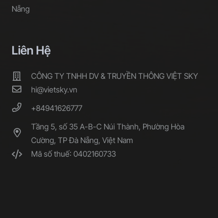
Nẵng
Liên Hệ
CÔNG TY TNHH DV & TRUYỀN THÔNG VIỆT SKY
hi@vietsky.vn
+84941626777
Tầng 5, số 35 A-B-C Núi Thành, Phường Hòa
Cường, TP Đà Nẵng, Việt Nam
Mã số thuế: 0402160733