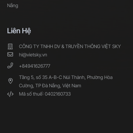
Nẵng
Liên Hệ
CÔNG TY TNHH DV & TRUYỀN THÔNG VIỆT SKY
hi@vietsky.vn
+84941626777
Tầng 5, số 35 A-B-C Núi Thành, Phường Hòa
Cường, TP Đà Nẵng, Việt Nam
Mã số thuế: 0402160733