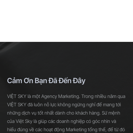
Cảm Ơn Bạn Đã Đến Đây
VIỆT SKY là một Agency Marketing. Trong nhiều năm qua
VIỆT SKY đã luôn nỗ lực không ngừng nghỉ để mang tới
những dịch vụ tốt nhất dành cho khách hàng. Sứ mệnh
của Việt Sky là giúp các doanh nghiệp có góc nhìn và
hiểu đúng về các hoạt động Marketing tổng thể, để từ đó