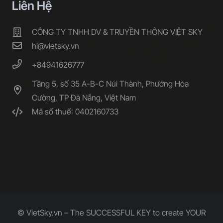
Liên Hệ
CÔNG TY TNHH DV & TRUYỀN THÔNG VIỆT SKY
hi@vietsky.vn
+84941626777
Tầng 5, số 35 A-B-C Núi Thành, Phường Hòa
Cường, TP Đà Nẵng, Việt Nam
Mã số thuế: 0402160733
© VietSky.vn – The SUCCESSFUL KEY to create YOUR